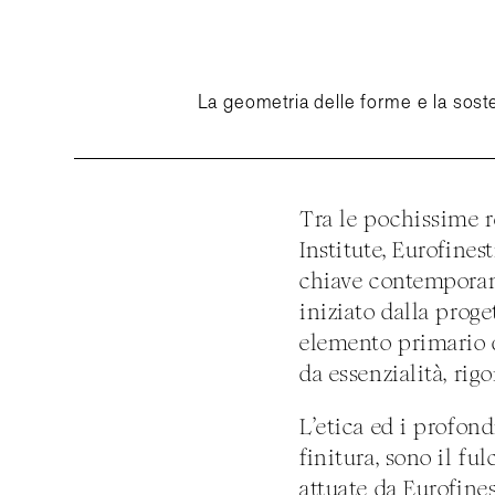
La geometria delle forme e la sosten
Tra le pochissime re
Institute, Eurofine
chiave contemporan
iniziato dalla proge
elemento primario d
da essenzialità, rig
L’etica ed i profond
finitura, sono il fu
attuate da Eurofine