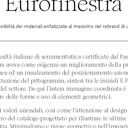
Eurofinestra
ibilità dei materiali enfatizzate al massimo nel rebrand di
altà italiane di serramentistica certificate dal Pa
stra aveva come esigenza un miglioramento della 
ea ed un innalzamento del posizionamento azienda
ttazione del pittogramma, sintesi tra le iniziali E 
el settore. Da qui l’intera immagine coordinata è s
ore delle forme e uso di elementi geometrici.
i valori aziendali, così come l’attenzione al design
lcro del catalogo progettato per illustrare le ultime
stra. Minimalismo e rigore geometrico nell’impag