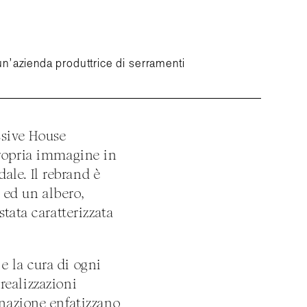
 un’azienda produttrice di serramenti
ssive House
propria immagine in
le. Il rebrand è
F ed un albero,
tata caratterizzata
 e la cura di ogni
 realizzazioni
inazione enfatizzano